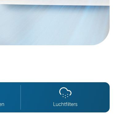
en
Luchtfilters