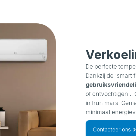
Verkoeli
De perfecte temper
Dankzij de ‘smart f
gebruiksvriendeli
of ontvochtigen… 
in hun mars. Geni
minimaal energiev
Contacteer ons