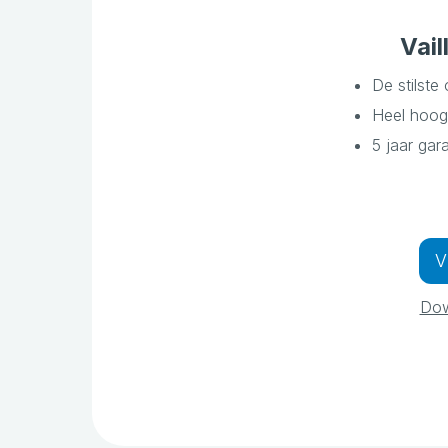
Vai
De stilste
Heel hoog
5 jaar gar
V
Dow