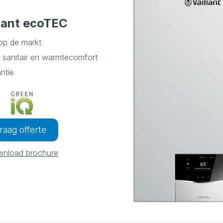
llant ecoTEC
 op de markt
 sanitair en warmtecomfort
antie
raag offerte
nload brochure