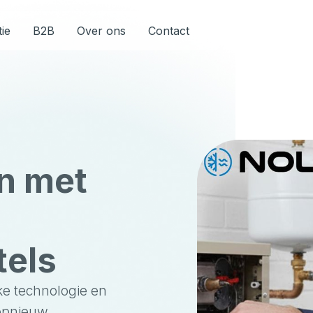
tie
B2B
Over ons
Contact
n met
tels
ke technologie en
opnieuw.