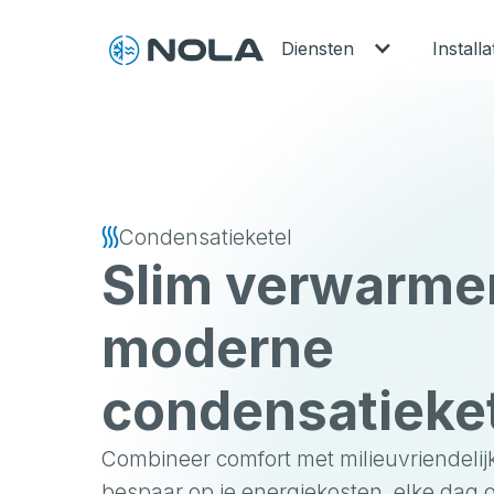
Diensten
Installa
Condensatieketel
Slim verwarme
moderne
condensatieke
Combineer comfort met milieuvriendelij
bespaar op je energiekosten, elke dag 