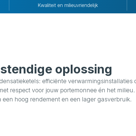
Kwaliteit en milieuvriendelijk
tendige oplossing
satieketels: efficiënte verwarmings­installaties
et respect voor jouw portemonnee én het milieu.
van een hoog rendement en een lager gasverbruik.